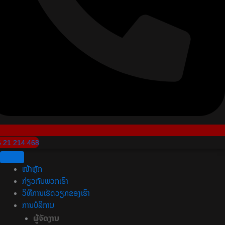
 21 214 468
ໜ້າຫຼັກ
ກ່ຽວກັບພວກເຮົາ
ວິທີການເຮັດວຽກຂອງເຮົາ
ການບໍລິການ
ຜູ້ຈັດງານ