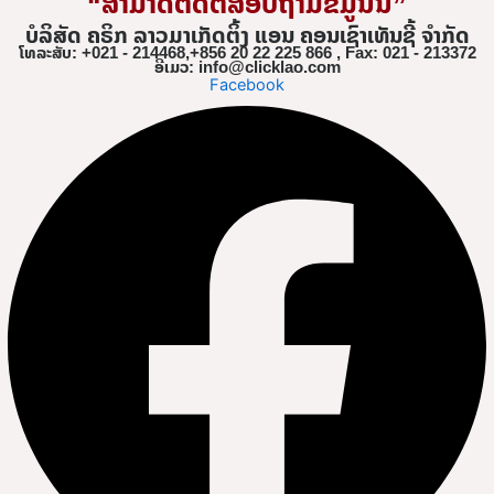
“ສາມາດຕິດຕໍ່ສອບຖາມຂໍ້ມູນນີ້”
ບໍລິສັດ ຄຣິກ ລາວມາເກັດຕິ້ງ ແອນ ຄອນເຊົາເທັນຊີ້ ຈຳກັດ
ໂທລະສັບ: +021 - 214468,+856 20 22 225 866 , Fax: 021 - 213372
ອີເມວ: info@clicklao.com
Facebook