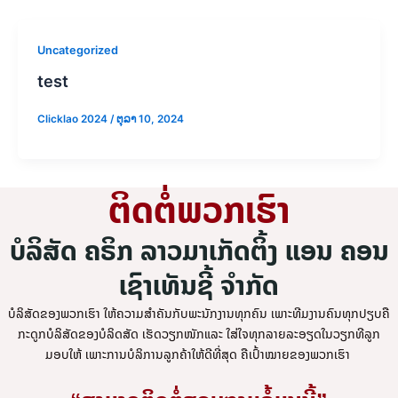
Uncategorized
test
Clicklao 2024
/
ຕຸລາ 10, 2024
ຕິດຕໍ່ພວກເຮົາ
ບໍລິສັດ ຄຣິກ ລາວມາເກັດຕິ້ງ ແອນ ຄອນ
ເຊົາເທັນຊີ້ ຈຳກັດ
ບໍລິສັດຂອງພວກເຮົາ ໃຫ້ຄວາມສຳຄັນກັບພະນັກງານທຸກຄົນ ເພາະທີມງານຄົນທຸກປຽບຄື
ກະດູກບໍລິສັດຂອງບໍລິດສັດ ເຮັດວຽກໜັກແລະ ໃສ່ໃຈທຸກລາຍລະອຽດໃນວຽກທີລູກ
ມອບໃຫ້ ເພາະການບໍລິການລູກຄ້າໃຫ້ດີທີ່ສຸດ ຄືເປົ້າໝາຍຂອງພວກເຮົາ