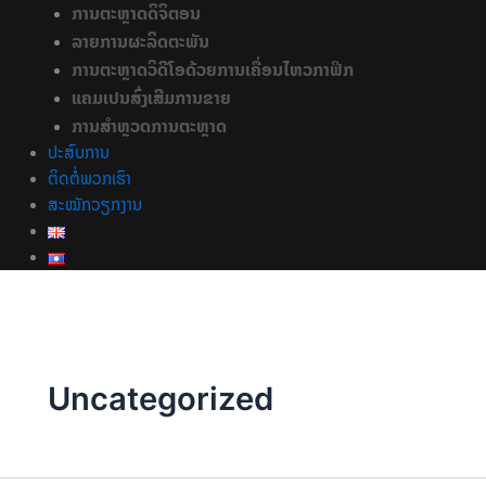
ການຕະຫຼາດດິຈິຕອນ
ລາຍການຜະລິດຕະພັນ
ການຕະຫຼາດວິດີໂອດ້ວຍການເຄື່ອນໄຫວກາຟິກ
ແຄມເປນສົ່ງເສີມການຂາຍ
ການສຳຫຼວດການຕະຫຼາດ
ປະສົບການ
ຕິດຕໍ່ພວກເຮົາ
ສະໝັກວຽກງານ
Uncategorized