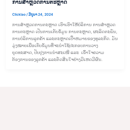
ການສຳຫຼວດການຕະຫຼາດ
Clicklao
/
ມິຖຸນາ 24, 2024
ການສຳຫຼວດການຕະຫຼາດ ເຮົາເຮົາໃຫ້ບໍລິການ ການສຳຫຼວດ
ການຕະຫຼາດ ເປັນການເກັບຂໍ້ມູນ ການຕະຫຼາດ, ຜະລິດຕະພັນ,
ການບໍລິການລູກຄ້າ ແລະຕະຫຼາດເປົ້າຫມາຍຂອງທຸລະກິດ. ມັນ
ມຸ່ງໝາຍເພື່ອເກັບຂໍ້ມູນທີ່ຈະນຳໃຊ້ປະກອບການວາງ
ຍຸດທະສາດ, ປັບປຸງການນຳສະເໜີ ແລະ ເຂົ້າໃຈຄວາມ
ຕ້ອງການຂອງລູກຄ້າ ແລະຕັດສິນໃຈຢ່າງມີເຫດມີຜົນ.