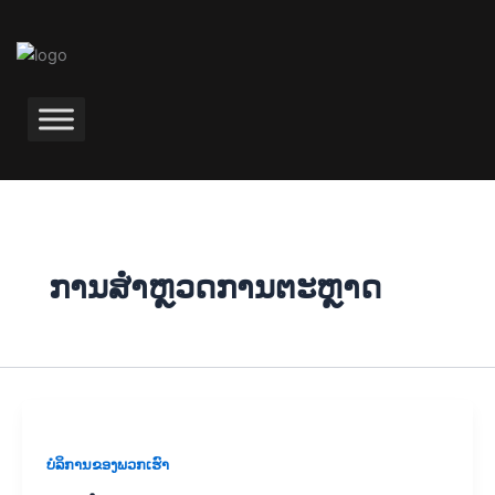
ຂ້າມ
ໄປ
ທີ່
ເນື້ອຫາ
ການສຳຫຼວດການຕະຫຼາດ
ບໍລິການຂອງພວກເຮົາ